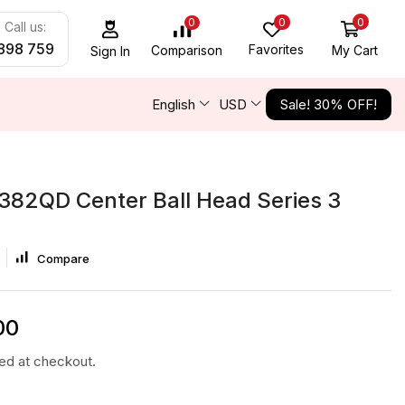
0
0
0
Call us:
898 759
Favorites
My Cart
Comparison
Sign In
English
USD
Sale! 30% OFF!
382QD Center Ball Head Series 3
Compare
00
ted at checkout.