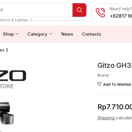
Need help? 
od
+62817 9
❘
amera & Laptop
Shop
Category
News
Contacts
es 3
Gitzo GH3
Brand:
Add To Wishlist
Rp
7.710.0
Shipping
calcula