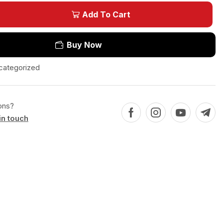
Add To Cart
Buy Now
categorized
ons?
in touch