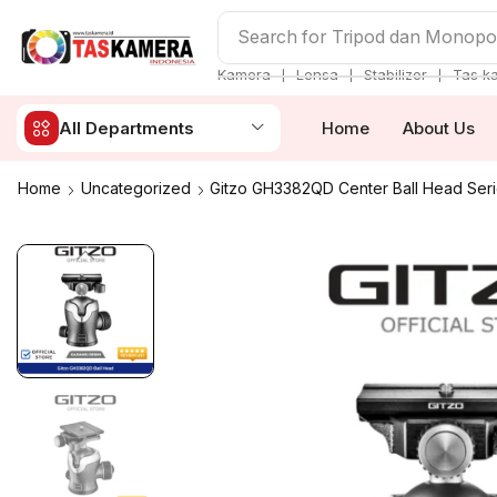
Search for
Tripod dan Monop
❘
❘
❘
Kamera
Lensa
Stabilizer
Tas k
All Departments
Home
About Us
Home
Uncategorized
Gitzo GH3382QD Center Ball Head Seri