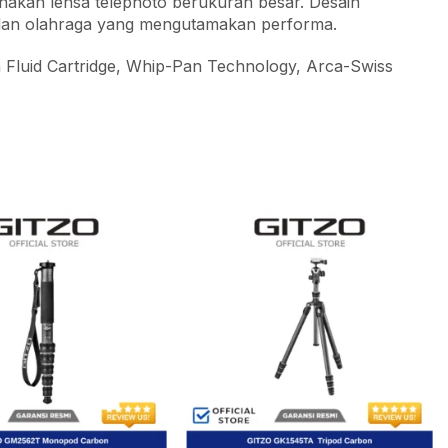
nakan lensa telephoto berukuran besar. Desain
ar dan olahraga yang mengutamakan performa.
Fluid Cartridge, Whip-Pan Technology, Arca-Swiss