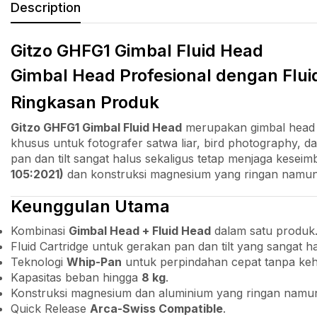
Description
Gitzo GHFG1 Gimbal Fluid Head
Gimbal Head Profesional dengan Fluid
Ringkasan Produk
Gitzo GHFG1 Gimbal Fluid Head
merupakan gimbal head
khusus untuk fotografer satwa liar, bird photography
pan dan tilt sangat halus sekaligus tetap menjaga kes
105:2021)
dan konstruksi magnesium yang ringan namun ko
Keunggulan Utama
Kombinasi
Gimbal Head + Fluid Head
dalam satu produk
Fluid Cartridge untuk gerakan pan dan tilt yang sangat ha
Teknologi
Whip-Pan
untuk perpindahan cepat tanpa kehi
Kapasitas beban hingga
8 kg
.
Konstruksi magnesium dan aluminium yang ringan namun
Quick Release
Arca-Swiss Compatible
.