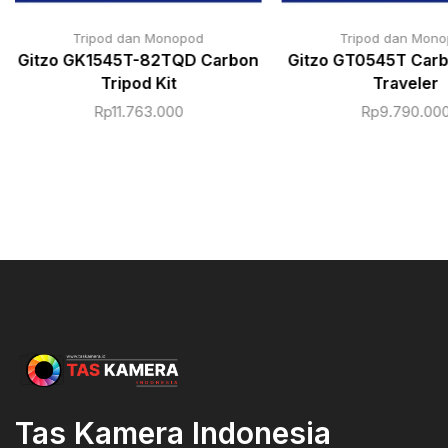
Tripod dan Monopod
Tripod dan Mon
Gitzo GK1545T-82TQD Carbon
Gitzo GT0545T Carb
Tripod Kit
Traveler
Rp
11.763.000
Rp
9.790.00
Tas Kamera Indonesia