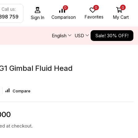
0
0
0
Call us:
898 759
Favorites
My Cart
Comparison
Sign In
English
USD
Sale! 30% OFF!
G1 Gimbal Fluid Head
Compare
000
ted at checkout.