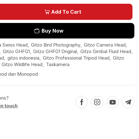
Add To Cart
Buy Now
a Swiss Head
,
Gitzo Bird Photography
,
Gitzo Camera Head
,
,
Gitzo GHFG1
,
Gitzo GHFG1 Original
,
Gitzo Gimbal Fluid Head
,
ad
,
gitzo indonesia
,
Gitzo Professional Tripod Head
,
Gitzo
,
Gitzo Wildlife Head
,
Taskamera
ipod dan Monopod
ons?
in touch