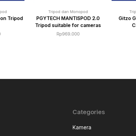
opod
Tripod dan Monopod
Tri
on Tripod
PGYTECH MANTISPOD 2.0
Gitzo 
Tripod suitable for cameras
C
0
Rp
969.000
Categories
Kamera