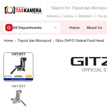
Search for
Tripod dan Monop
❘
❘
❘
Kamera
Lensa
Stabilizer
Tas k
All Departments
Home
About Us
Home
Tripod dan Monopod
Gitzo GHFG1 Gimbal Fluid Head