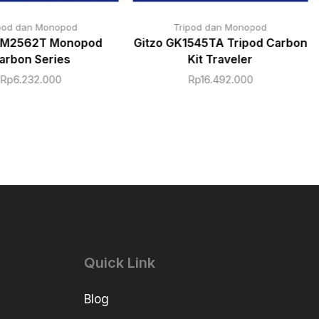
pod dan Monopod
Tripod dan Monopod
GM2562T Monopod
Gitzo GK1545TA Tripod Carbon
arbon Series
Kit Traveler
Rp
6.232.000
Rp
16.492.000
Quick Link
Blog