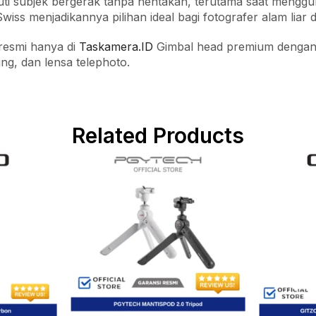
i subjek bergerak tanpa hentakan, terutama saat menggu
Swiss menjadikannya pilihan ideal bagi fotografer alam li
 resmi hanya di
Taskamera.ID
Gimbal head premium dengan 
ing, dan lensa telephoto.
Related Products