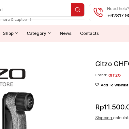
Need help? 
od
+62817 9
❘
amera & Laptop
Shop
Category
News
Contacts
Gitzo GHF
Brand:
GITZO
Add To Wishlist
Rp
11.500.
Shipping
calcula