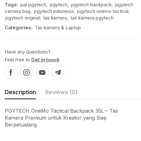
Tags:
jual pgytech
,
pgytech
,
pgytech backpack
,
pgytech
camera bag
,
pgytech indonesia
,
pgytech onemo tactical
,
pgytech original
,
tas kamera
,
tas kamera pgytech
Categories:
Tas kamera & Laptop
Have any Questions?
Feel free to
Get in touch
Description
Reviews (0)
PGYTECH OneMo Tactical Backpack 35L – Tas
Kamera Premium untuk Kreator yang Siap
Berpetualang