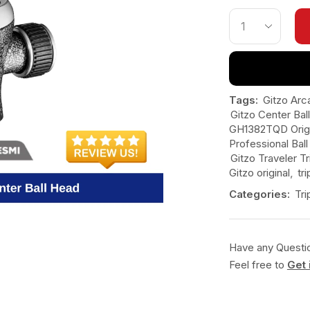
Tags:
Gitzo Arc
Gitzo Center Bal
GH1382TQD Origi
Professional Bal
Gitzo Traveler T
Gitzo original
,
tr
Categories:
Tr
Have any Questi
Feel free to
Get 