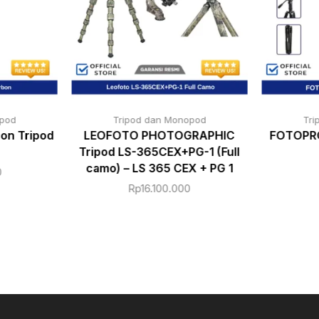
opod
Tripod dan Monopod
Tri
on Tripod
LEOFOTO PHOTOGRAPHIC
FOTOPRO
Tripod LS-365CEX+PG-1 (Full
camo) – LS 365 CEX + PG 1
0
Rp
16.100.000