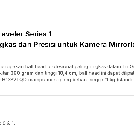
aveler Series 1
gkas dan Presisi untuk Kamera Mirror
erupakan ball head profesional paling ringkas dalam lini
kitar
390 gram
dan tinggi
10,4 cm
, ball head ini dapat dili
cil, GH1382TQD mampu menopang beban hingga
11 kg
(stand
 0 & 1.