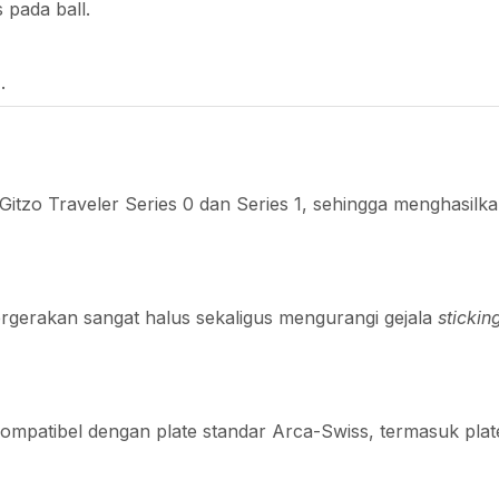
 pada ball.
r
.
od Gitzo Traveler Series 0 dan Series 1, sehingga menghas
rgerakan sangat halus sekaligus mengurangi gejala
stickin
ompatibel dengan plate standar Arca-Swiss, termasuk pl