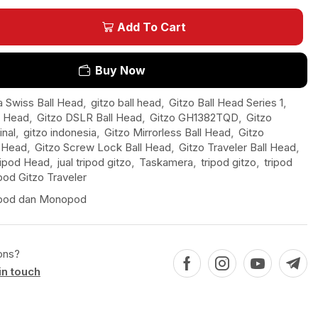
Add To Cart
Buy Now
a Swiss Ball Head
,
gitzo ball head
,
Gitzo Ball Head Series 1
,
l Head
,
Gitzo DSLR Ball Head
,
Gitzo GH1382TQD
,
Gitzo
nal
,
gitzo indonesia
,
Gitzo Mirrorless Ball Head
,
Gitzo
l Head
,
Gitzo Screw Lock Ball Head
,
Gitzo Traveler Ball Head
,
ripod Head
,
jual tripod gitzo
,
Taskamera
,
tripod gitzo
,
tripod
ipod Gitzo Traveler
ipod dan Monopod
ons?
in touch