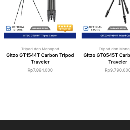
Tripod dan Monopod
Tripod dan Mon
Gitzo GT1544T Carbon Tripod
Gitzo GT0545T Carb
Traveler
Traveler
Rp
7.884.000
Rp
9.790.00