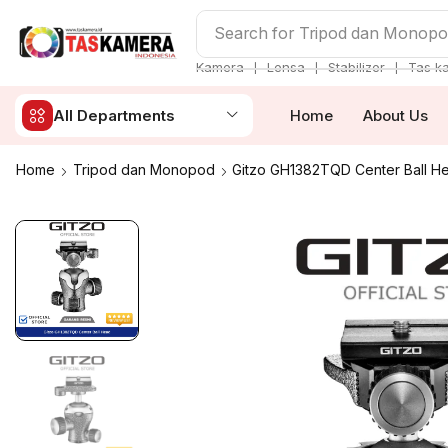
Search for
Tripod dan Monop
❘
❘
❘
Kamera
Lensa
Stabilizer
Tas k
All Departments
Home
About Us
Home
Tripod dan Monopod
Gitzo GH1382TQD Center Ball He