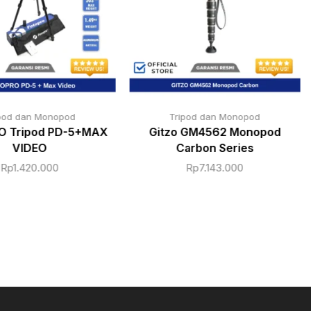
pod dan Monopod
Tripod dan Monopod
 Tripod PD-5+MAX
Gitzo GM4562 Monopod
VIDEO
Carbon Series
Rp
1.420.000
Rp
7.143.000