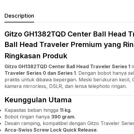
Description
Gitzo GH1382TQD Center Ball Head Tr
Ball Head Traveler Premium yang Rin
Ringkasan Produk
Gitzo GH1382TQD Center Ball Head Traveler Series 1
m
Traveler Series 0 dan Series 1
. Dengan bobot hanya se
praktis untuk dibawa bepergian. Meski berukuran ke
kamera mirrorless, DSLR, dan lensa telephoto ringan.
Keunggulan Utama
Kapasitas beban hingga
11 kg
.
Bobot ringan hanya
390 gram
.
Desain ramping, kompatibel dengan Gitzo Traveler Series
Arca-Swiss Screw Lock Quick Release
.