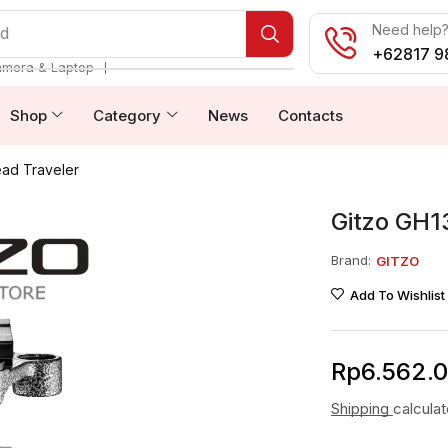
Need help? 
od
+62817 9
❘
amera & Laptop
Shop
Category
News
Contacts
ad Traveler
Gitzo GH1
Brand:
GITZO
Add To Wishlist
Rp
6.562.
Shipping
calcula