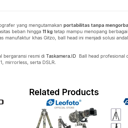
tografer yang mengutamakan
portabilitas tanpa mengorba
asitas beban hingga
11 kg
tetap mampu menopang berbagai k
itas manufaktur khas Gitzo, ball head ini menjadi solusi a
l bergaransi resmi di
Taskamera.ID
Ball head profesional 
 1, mirrorless, serta DSLR.
Related Products