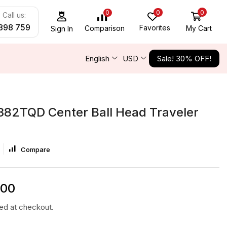
0
0
0
Call us:
898 759
Favorites
My Cart
Comparison
Sign In
English
USD
Sale! 30% OFF!
382TQD Center Ball Head Traveler
Compare
000
ted at checkout.