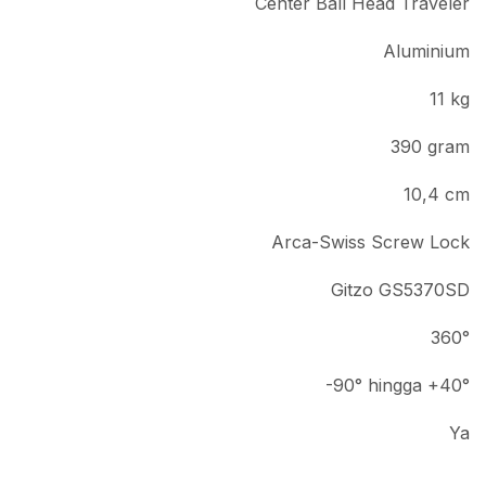
Center Ball Head Traveler
Aluminium
11 kg
390 gram
10,4 cm
Arca-Swiss Screw Lock
Gitzo GS5370SD
360°
-90° hingga +40°
Ya