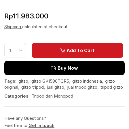
Rp
11.983.000
Shipping
calculated at checkout.
Add To Cart
Buy Now
Tags:
gitzo
,
gitzo GK1580TQR5
,
gitzo indonesia
,
gitzo
original
,
gitzo tripod
,
jual gitzo
,
jual tripod gitzo
,
tripod gitzo
Categories:
Tripod dan Monopod
Have any Questions?
Feel free to
Get in touch