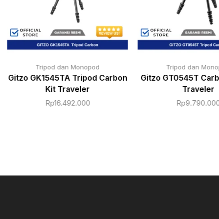
Tripod dan Monopod
Tripod dan Mon
Gitzo GK1545TA Tripod Carbon
Gitzo GT0545T Carb
Kit Traveler
Traveler
Rp
16.492.000
Rp
9.790.00