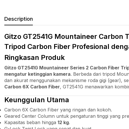
Description
Gitzo GT2541G Mountaineer Carbon T
Tripod Carbon Fiber Profesional den
Ringkasan Produk
Gitzo GT2541G Mountaineer Series 2 Carbon Fiber Tri
mengatur ketinggian kamera
. Berbeda dari tripod Moun
dan akurat menggunakan mekanisme roda gigi (gear), seh
Carbon 6X Carbon Fiber
, GT2541G menawarkan kombina
Keunggulan Utama
Carbon 6X Carbon Fiber yang ringan dan kokoh.
Geared Center Column untuk pengaturan tinggi yang pres
Kapasitas beban hingga
12 kg
.
G-Lock Twist Lock yang cepat dan kuat.