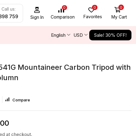
0
0
0
Call us:
898 759
Favorites
My Cart
Comparison
Sign In
English
USD
Sale! 30% OFF!
541G Mountaineer Carbon Tripod with
olumn
Compare
000
ted at checkout.