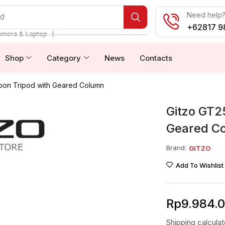
Need help? 
od
+62817 9
❘
amera & Laptop
Shop
Category
News
Contacts
bon Tripod with Geared Column
Gitzo GT2
Geared C
Brand:
GITZO
Add To Wishlist
Rp
9.984.
Shipping
calcula