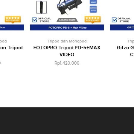
opod
Tripod dan Monopod
Tri
on Tripod
FOTOPRO Tripod PD-5+MAX
Gitzo 
VIDEO
C
0
Rp
1.420.000