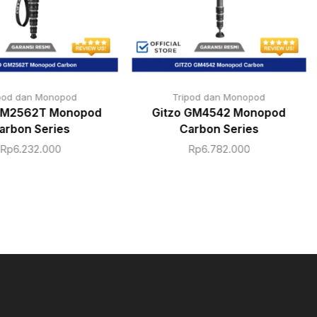
pod dan Monopod
Tripod dan Monopod
GM2562T Monopod
Gitzo GM4542 Monopod
arbon Series
Carbon Series
Rp
6.232.000
Rp
6.782.000