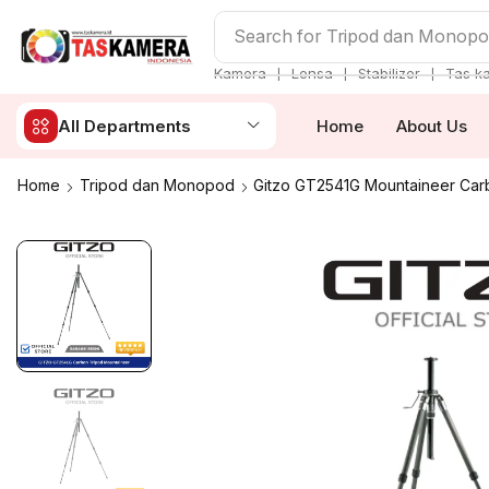
Search for
Tripod dan Monop
❘
❘
❘
Kamera
Lensa
Stabilizer
Tas k
All Departments
Home
About Us
Home
Tripod dan Monopod
Gitzo GT2541G Mountaineer Car